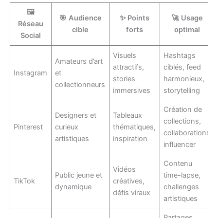
🖼️
🎯 Audience
✨ Points
🚀 Usage
Réseau
cible
forts
optimal
Social
Visuels
Hashtags
Amateurs d’art
attractifs,
ciblés, feed
Instagram
et
stories
harmonieux,
collectionneurs
immersives
storytelling
Création de
Designers et
Tableaux
collections,
Pinterest
curieux
thématiques,
collaborations
artistiques
inspiration
influencer
Contenu
Vidéos
Public jeune et
time-lapse,
TikTok
créatives,
dynamique
challenges
défis viraux
artistiques
Partages