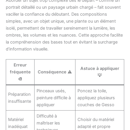
Aborder un sujet trop complexe dès le départ – comme un
portrait détaillé ou un paysage urbain chargé – fait souvent
vaciller la confiance du débutant. Des compositions
simples, avec un objet unique, une plante ou un élément
isolé, permettent de travailler sereinement la lumière, les
ombres, les volumes et les nuances. Cette approche facilite
la compréhension des bases tout en évitant la surcharge
d’information visuelle.
Erreur
Astuce à appliquer
fréquente
Conséquence ⚠️
💡
🎨
Pinceaux usés,
Poncez la toile,
Préparation
peinture difficile à
appliquez plusieurs
insuffisante
appliquer
couches de Gesso
Difficulté à
Matériel
Choisir du matériel
maîtriser les
inadéquat
adapté et propre
techniques