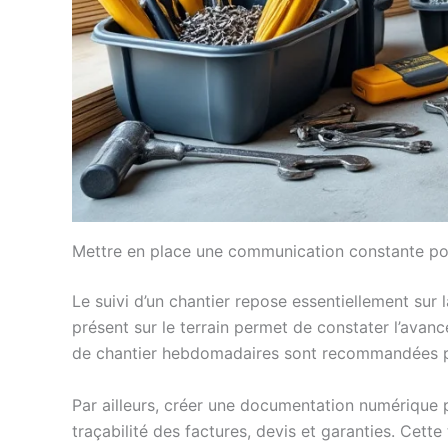
Mettre en place une communication constante pou
Le suivi d’un chantier repose essentiellement sur 
présent sur le terrain permet de constater l’avan
de chantier hebdomadaires sont recommandées pour f
Par ailleurs, créer une documentation numérique pa
traçabilité des factures, devis et garanties. Cet