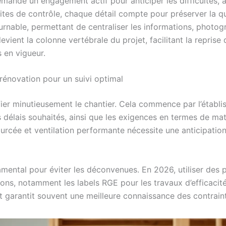
ande un engagement actif pour anticiper les difficultés, a
ites de contrôle, chaque détail compte pour préserver la qua
ournable, permettant de centraliser les informations, photo
ient la colonne vertébrale du projet, facilitant la reprise 
s en vigueur.
énovation pour un suivi optimal
nifier minutieusement le chantier. Cela commence par l’établi
les délais souhaités, ainsi que les exigences en termes de m
urcée et ventilation performante nécessite une anticipation
amental pour éviter les déconvenues. En 2026, utiliser des p
tions, notamment les labels RGE pour les travaux d’efficacit
et garantit souvent une meilleure connaissance des contrain