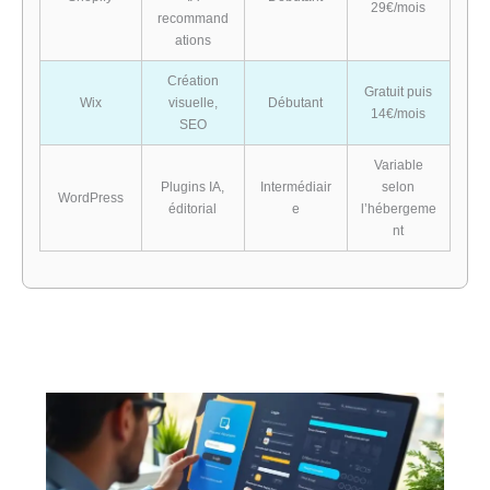
29€/mois
recommand
ations
Création
Gratuit puis
Wix
visuelle,
Débutant
14€/mois
SEO
Variable
Plugins IA,
Intermédiair
selon
WordPress
éditorial
e
l’hébergeme
nt