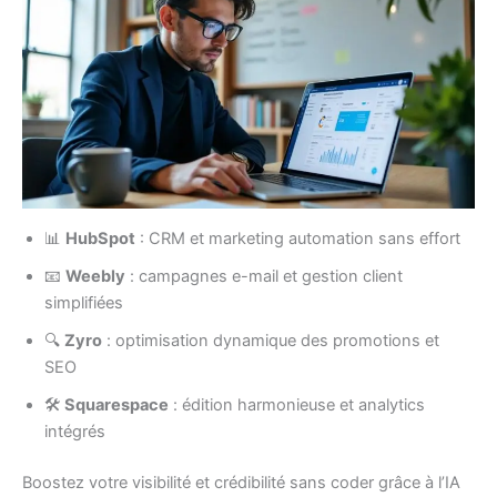
📊
HubSpot
: CRM et marketing automation sans effort
📧
Weebly
: campagnes e-mail et gestion client
simplifiées
🔍
Zyro
: optimisation dynamique des promotions et
SEO
🛠️
Squarespace
: édition harmonieuse et analytics
intégrés
Boostez votre visibilité et crédibilité sans coder grâce à l’IA