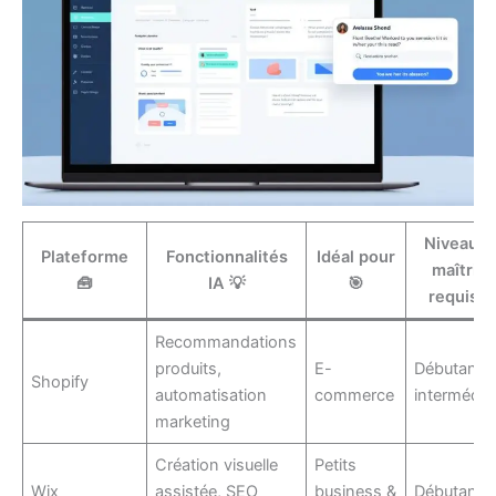
Niveau d
Plateforme
Fonctionnalités
Idéal pour
maîtrise
🧰
IA 💡
🎯
requis 
Recommandations
produits,
E-
Débutant 
Shopify
automatisation
commerce
intermédiai
marketing
Création visuelle
Petits
Wix
assistée, SEO
business &
Débutant