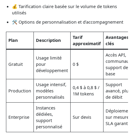
💰 Tarification claire basée sur le volume de tokens
utilisés
🛠️ Options de personnalisation et d’accompagnement
Tarif
Avantages
Plan
Description
approximatif
clés
Accès API,
Usage limité
communauté
Gratuit
pour
0 $
support de
développement
base
Usage intensif,
Support
0,4 $ à 0,8 $ /
Production
modèles
avancé, plus
1M tokens
personnalisés
de débit
Instances
Déploiement
dédiées,
Enterprise
Sur devis
sur mesure,
support
SLA garanties
personnalisé