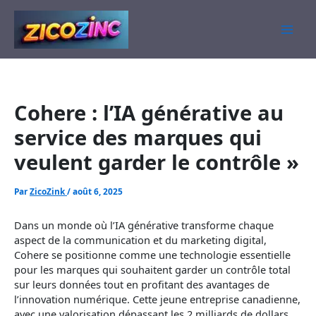
Aller
au
contenu
Cohere : l’IA générative au
service des marques qui
veulent garder le contrôle »
Par
ZicoZink
/
août 6, 2025
Dans un monde où l’IA générative transforme chaque
aspect de la communication et du marketing digital,
Cohere se positionne comme une technologie essentielle
pour les marques qui souhaitent garder un contrôle total
sur leurs données tout en profitant des avantages de
l’innovation numérique. Cette jeune entreprise canadienne,
avec une valorisation dépassant les 2 milliards de dollars,