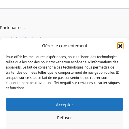
Partenaires :
ab-decofinition.fr
abaconstruction
Gérer le consentement
cosydecoration
fiaultetfreres
Pour offrir les meilleures expériences, nous utilisons des technologies
telles que les cookies pour stocker et/ou accéder aux informations des
infinideco
appareils. Le fait de consentir à ces technologies nous permettra de
Contact
traiter des données telles que le comportement de navigation ou les ID
Mentions légales
uniques sur ce site. Le fait de ne pas consentir ou de retirer son
consentement peut avoir un effet négatif sur certaines caractéristiques
Conditions générales d'utilisation
et fonctions.
Conditions générales de vente
Politique de cookies
Politique de confidentialité
Accepter
Refuser