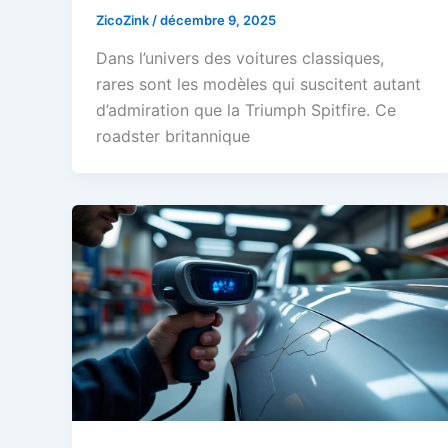
ZicoZink
/
décembre 9, 2025
Dans l’univers des voitures classiques,
rares sont les modèles qui suscitent autant
d’admiration que la Triumph Spitfire. Ce
roadster britannique