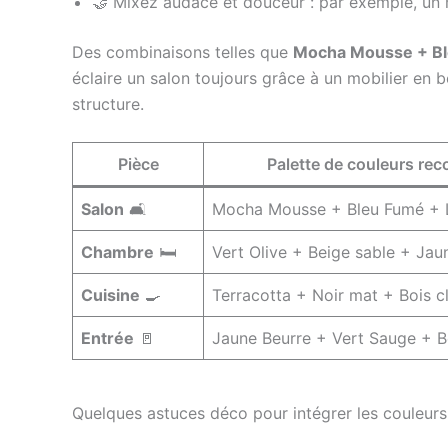
🤝 Mixez audace et douceur : par exemple, un m
Des combinaisons telles que
Mocha Mousse + B
éclaire un salon toujours grâce à un mobilier en bo
structure.
Pièce
Palette de couleurs r
Salon
🛋️
Mocha Mousse + Bleu Fumé + L
Chambre
🛏️
Vert Olive + Beige sable + Jau
Cuisine
🍳
Terracotta + Noir mat + Bois cl
Entrée
🚪
Jaune Beurre + Vert Sauge + B
Quelques astuces déco pour intégrer les couleur