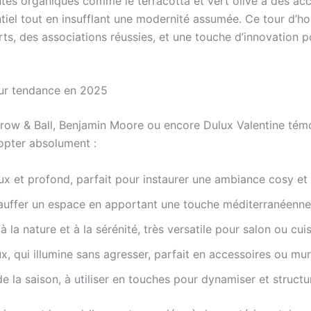
intes organiques comme le terracotta et vert olive à des acce
ntiel tout en insufflant une modernité assumée. Ce tour d’
s, des associations réussies, et une touche d’innovation po
eur tendance en 2025
ow & Ball, Benjamin Moore ou encore Dulux Valentine témoign
dopter absolument :
ux et profond, parfait pour instaurer une ambiance cosy e
hauffer un espace en apportant une touche méditerranéenne
 la nature et à la sérénité, très versatile pour salon ou cuis
, qui illumine sans agresser, parfait en accessoires ou mur
 la saison, à utiliser en touches pour dynamiser et structu