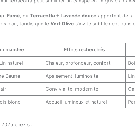
ur terracotta peut sublimer un canapé en lin gris clair av
leu Fumé
, ou
Terracotta + Lavande douce
apportent de la 
is clair, tandis que le
Vert Olive
s’invite subtilement dans 
ecommandée
Effets recherchés
in naturel
Chaleur, profondeur, confort
Boi
ne Beurre
Apaisement, luminosité
Lin
air
Convivialité, modernité
Car
ois blond
Accueil lumineux et naturel
Pan
s 2025 chez soi