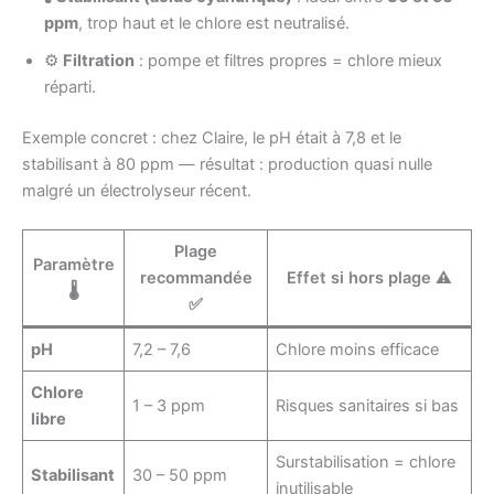
ppm
, trop haut et le chlore est neutralisé.
⚙️
Filtration
: pompe et filtres propres = chlore mieux
réparti.
Exemple concret : chez Claire, le pH était à 7,8 et le
stabilisant à 80 ppm — résultat : production quasi nulle
malgré un électrolyseur récent.
Plage
Paramètre
recommandée
Effet si hors plage ⚠️
🌡️
✅
pH
7,2 – 7,6
Chlore moins efficace
Chlore
1 – 3 ppm
Risques sanitaires si bas
libre
Surstabilisation = chlore
Stabilisant
30 – 50 ppm
inutilisable