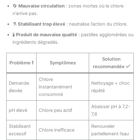
🔄
Mauvaise circulation
: zones mortes où le chlore
n’arrive pas.
⚗️
Stabilisant trop élevé
: neutralise l’action du chlore.
🧪
Produit de mauvaise qualité
: pastilles agglomérées ou
ingrédients dégradés.
Solution
Problème ❗
Symptômes
recommandée ✅
Chlore
Demande
Nettoyage + choc
instantanément
élevée
répété
consommé
Abaisser pH à 7,2-
pH élevé
Chlore peu actif
7,6
Stabilisant
Renouveler
Chlore inefficace
excessif
partiellement l’eau