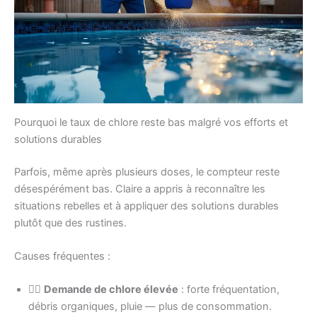
Pourquoi le taux de chlore reste bas malgré vos efforts et
solutions durables
Parfois, même après plusieurs doses, le compteur reste
désespérément bas. Claire a appris à reconnaître les
situations rebelles et à appliquer des solutions durables
plutôt que des rustines.
Causes fréquentes :
🧍‍♂️
Demande de chlore élevée
: forte fréquentation,
débris organiques, pluie — plus de consommation.