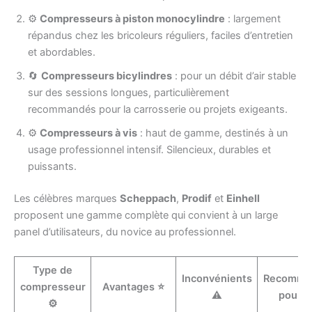
⚙️
Compresseurs à piston monocylindre
: largement
répandus chez les bricoleurs réguliers, faciles d’entretien
et abordables.
🔄
Compresseurs bicylindres
: pour un débit d’air stable
sur des sessions longues, particulièrement
recommandés pour la carrosserie ou projets exigeants.
⚙️
Compresseurs à vis
: haut de gamme, destinés à un
usage professionnel intensif. Silencieux, durables et
puissants.
Les célèbres marques
Scheppach
,
Prodif
et
Einhell
proposent une gamme complète qui convient à un large
panel d’utilisateurs, du novice au professionnel.
Type de
Inconvénients
Recomma
compresseur
Avantages ⭐
⚠️
pour 
⚙️