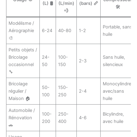
(L) 🛢️
(L/min)
(bars) 📏
🛠️
💨
Modélisme /
Portable, sans
Aérographie
6-24
40-80
1-2
huile
🎨
Petits objets /
Bricolage
24-
100-
Sans huile,
2-3
occasionnel
50
150
silencieux
🔧
Bricolage
Monocylindre,
50-
150-
régulier /
2-4
avec/sans
100
250
Maison 🏠
huile
Automobile /
100-
250-
Bicylindre,
Rénovation
4-6
200
400
avec huile
🚗