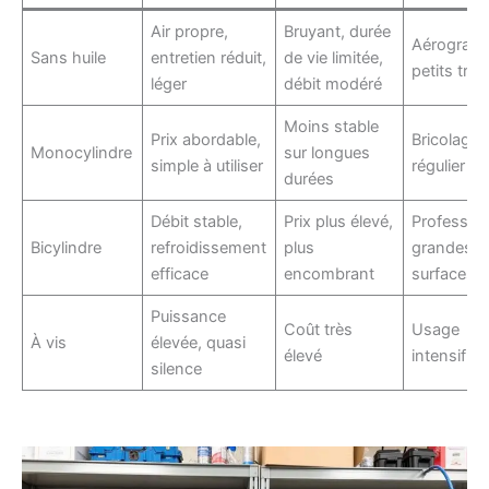
Air propre,
Bruyant, durée
Aérograph
Sans huile
entretien réduit,
de vie limitée,
petits tra
léger
débit modéré
Moins stable
Prix abordable,
Bricolage
Monocylindre
sur longues
simple à utiliser
régulier
durées
Débit stable,
Prix plus élevé,
Profession
Bicylindre
refroidissement
plus
grandes
efficace
encombrant
surfaces
Puissance
Coût très
Usage
À vis
élevée, quasi
élevé
intensif pr
silence