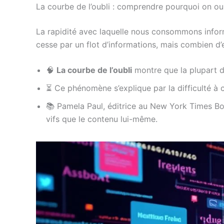
La courbe de l’oubli : comprendre pourquoi on oub
La rapidité avec laquelle nous consommons info
cesse par un flot d’informations, mais combien d’
🧠
La courbe de l’oubli
montre que la plupart d
⏳ Ce phénomène s’explique par la difficulté à
📚 Pamela Paul, éditrice au New York Times Boo
vifs que le contenu lui-même.