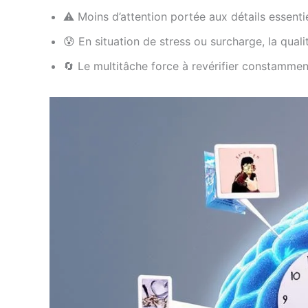
⚠️ Moins d’attention portée aux détails essenti
😰 En situation de stress ou surcharge, la qual
🔄 Le multitâche force à revérifier constamment