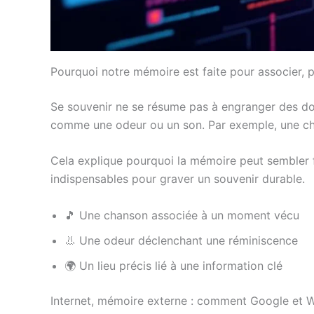
Pourquoi notre mémoire est faite pour associer,
Se souvenir ne se résume pas à engranger des don
comme une odeur ou un son. Par exemple, une ch
Cela explique pourquoi la mémoire peut sembler f
indispensables pour graver un souvenir durable.
🎵 Une chanson associée à un moment vécu
👃 Une odeur déclenchant une réminiscence
🌍 Un lieu précis lié à une information clé
Internet, mémoire externe : comment Google et W