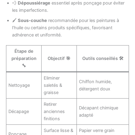
💨
Dépoussiérage
essentiel après ponçage pour éviter
les imperfections.
🖌️
Sous-couche
recommandée pour les peintures à
l’huile ou certains produits spécifiques, favorisant
adhérence et uniformité.
Étape de
préparation
Objectif 🎯
Outils conseillés 🛠️
🔧
Eliminer
Chiffon humide,
Nettoyage
saletés &
détergent doux
graisse
Retirer
Décapant chimique
Décapage
anciennes
adapté
finitions
Surface lisse &
Papier verre grain
Ponçage