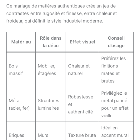
Ce mariage de matières authentiques crée un jeu de
contrastes entre rugosité et finesse, entre chaleur et
froideur, qui définit le style industriel moderne.
Rôle dans
Conseil
Matériau
Effet visuel
la déco
d’usage
Préférez les
Bois
Mobilier,
Chaleur et
finitions
massif
étagères
naturel
mates et
brutes
Privilégiez le
Robustesse
Métal
Structures,
métal patiné
et
(acier, fer)
luminaires
pour un effet
authenticité
vieilli
Idéal en
Briques
Murs
Texture brute
accent mural