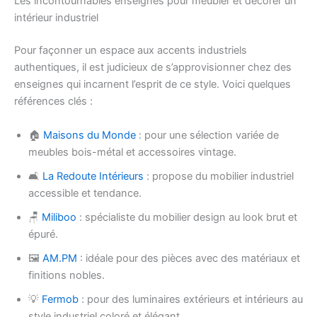
Les incontournables enseignes pour meubler et décorer un
intérieur industriel
Pour façonner un espace aux accents industriels
authentiques, il est judicieux de s’approvisionner chez des
enseignes qui incarnent l’esprit de ce style. Voici quelques
références clés :
🏠
Maisons du Monde
: pour une sélection variée de
meubles bois-métal et accessoires vintage.
🛋️
La Redoute Intérieurs
: propose du mobilier industriel
accessible et tendance.
🪑
Miliboo
: spécialiste du mobilier design au look brut et
épuré.
🖼️
AM.PM
: idéale pour des pièces avec des matériaux et
finitions nobles.
💡
Fermob
: pour des luminaires extérieurs et intérieurs au
style industriel coloré et élégant.