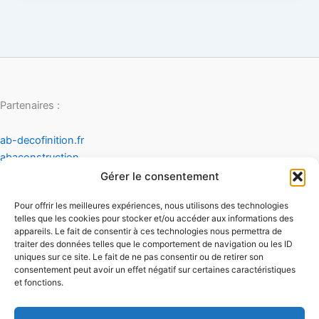
Partenaires :
ab-decofinition.fr
abaconstruction
cosydecoration
Gérer le consentement
fiaultetfreres
Pour offrir les meilleures expériences, nous utilisons des technologies
infinideco
telles que les cookies pour stocker et/ou accéder aux informations des
appareils. Le fait de consentir à ces technologies nous permettra de
Contact
traiter des données telles que le comportement de navigation ou les ID
Mentions légales
uniques sur ce site. Le fait de ne pas consentir ou de retirer son
Conditions générales d'utilisation
consentement peut avoir un effet négatif sur certaines caractéristiques
et fonctions.
Conditions générales de vente
Politique de cookies
Politique de confidentialité