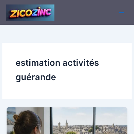
Aller
au
contenu
estimation activités
guérande