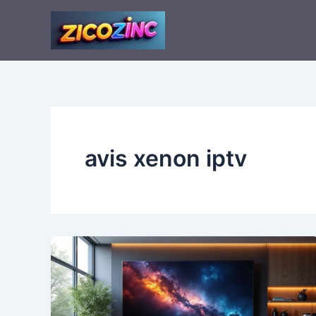
Aller
au
contenu
avis xenon iptv