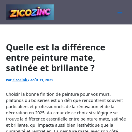
Aller
au
contenu
Quelle est la différence
entre peinture mate,
satinée et brillante ?
Par
ZicoZink
/
août 31, 2025
Choisir la bonne finition de peinture pour vos murs,
plafonds ou boiseries est un défi que rencontrent souvent
particuliers et professionnels de la rénovation et de la
décoration en 2025. Au cœur de ce choix stratégique se
trouve la différence essentielle entre peinture mate, satinée
et brillante, qui impacte aussi bien l’esthétique que la
durabilité et l’entretien. La peinture mate, avec son côté