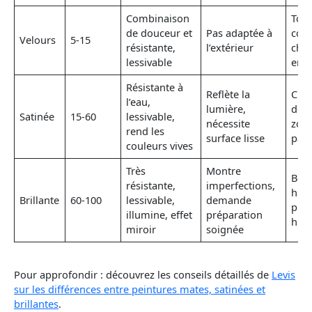
Combinaison
Tout
de douceur et
Pas adaptée à
coul
Velours
5-15
résistante,
l’extérieur
cha
lessivable
enfa
Résistante à
Reflète la
Cuis
l’eau,
lumière,
de b
Satinée
15-60
lessivable,
nécessite
zon
rend les
surface lisse
pas
couleurs vives
Très
Montre
Bois
résistante,
imperfections,
huis
Brillante
60-100
lessivable,
demande
pièc
illumine, effet
préparation
hum
miroir
soignée
Pour approfondir : découvrez les conseils détaillés de
Levis
sur les différences entre peintures mates, satinées et
brillantes
.