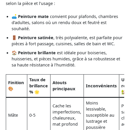
selon la pièce et l’usage :
🛋️
Peinture mate
convient pour plafonds, chambres
d’adultes, salons où un rendu doux et feutré est
souhaité.
🚪
Peinture satinée
, très polyvalente, est parfaite pour
pièces à fort passage, cuisines, salles de bain et WC.
🏠
Peinture brillante
est idéale pour boiseries,
huisseries, et pièces humides, grâce à sa robustesse et
sa haute résistance à l’humidité.
Taux de
Usa
Finition
Atouts
brillance
Inconvénients
rec
🎨
principaux
% 🌟
🏡
Moins
Cache les
Plaf
lessivable,
imperfections,
salo
Mâte
0-5
susceptible au
chaleureux,
cha
lustrage et
mat profond
adul
poussière