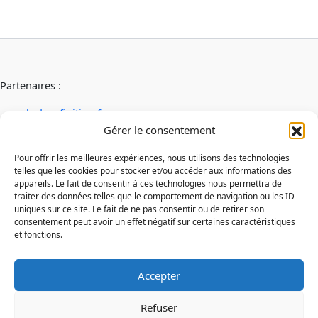
Partenaires :
ab-decofinition.fr
abaconstruction
Gérer le consentement
cosydecoration
fiaultetfreres
Pour offrir les meilleures expériences, nous utilisons des technologies
telles que les cookies pour stocker et/ou accéder aux informations des
infinideco
appareils. Le fait de consentir à ces technologies nous permettra de
Contact
traiter des données telles que le comportement de navigation ou les ID
Mentions légales
uniques sur ce site. Le fait de ne pas consentir ou de retirer son
consentement peut avoir un effet négatif sur certaines caractéristiques
Conditions générales d'utilisation
et fonctions.
Conditions générales de vente
Politique de cookies
Politique de confidentialité
Accepter
Refuser