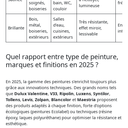
soignés,
bain, WC,
fréq
lumineuse
boiseries
couloir
Bois,
Salles
Très résistante,
métal,
d’eau,
Entre
Brillante
effet miroir,
boiseries,
cuisines,
inten
lessivable
extérieurs
extérieurs
Quel rapport entre type de peinture,
marques et finitions en 2025 ?
En 2025, la gamme des peintures s’enrichit toujours plus
grâce aux innovations techniques. Des grands noms tels
que
Dulux Valentine
,
V33
,
Ripolin
,
Luxens
,
Syntilor
,
Tollens
,
Levis
,
Zolpan
,
Blancolor
et
Maestria
proposent
des produits adaptés à chaque finition, forte d’options
écologiques (peintures Ecolabel) ou techniques (résine
époxy, laques polyuréthane) pour optimiser la résistance et
esthétique.