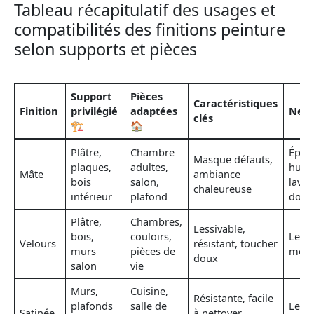
Tableau récapitulatif des usages et
compatibilités des finitions peinture
selon supports et pièces
Support
Pièces
Caractéristiques
Finition
privilégié
adaptées
Nett
clés
🏗️
🏠
Plâtre,
Chambre
Épon
Masque défauts,
plaques,
adultes,
humi
Mâte
ambiance
bois
salon,
lava
chaleureuse
intérieur
plafond
doux
Plâtre,
Chambres,
Lessivable,
bois,
couloirs,
Less
Velours
résistant, toucher
murs
pièces de
mod
doux
salon
vie
Murs,
Cuisine,
Résistante, facile
plafonds
salle de
Less
Satinée
à nettoyer,