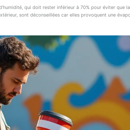
d’humidité, qui doit rester inférieur à 70% pour éviter que
 extérieur, sont déconseillées car elles provoquent une évap