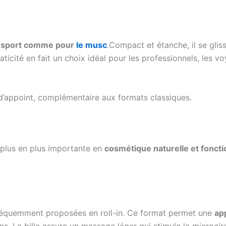
ransport comme pour
le musc
.Compact et étanche, il se gli
ticité en fait un choix idéal pour les professionnels, les 
 d’appoint, complémentaire aux formats classiques.
e plus en plus importante en
cosmétique naturelle et foncti
t fréquemment proposées en roll-in. Ce format permet une
app
. La bille assure un massage léger qui stimule la microcircu