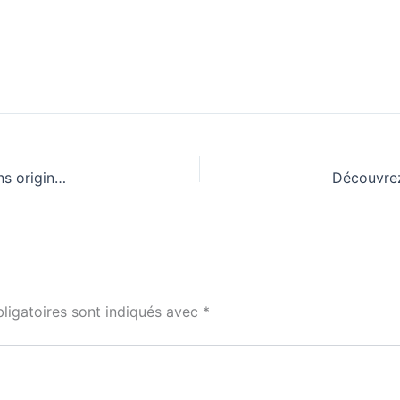
Brûle-bougie parfumée, huile à brûler, encens : ces façons originales de parfumer son intérieur
ligatoires sont indiqués avec
*