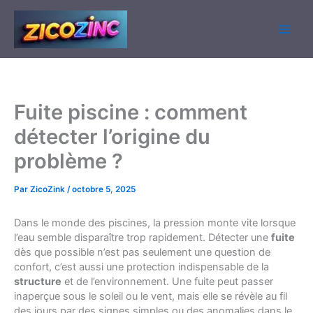
Aller
au
contenu
Fuite piscine : comment
détecter l’origine du
problème ?
Par
ZicoZink
/
octobre 5, 2025
Dans le monde des piscines, la pression monte vite lorsque
l’eau semble disparaître trop rapidement. Détecter une
fuite
dès que possible n’est pas seulement une question de
confort, c’est aussi une protection indispensable de la
structure
et de l’environnement. Une fuite peut passer
inaperçue sous le soleil ou le vent, mais elle se révèle au fil
des jours par des signes simples ou des anomalies dans le