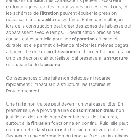
sérieuses de
fuite
. Les canalisations peuvent aussi être
endommagées par des microfissures ou des déviations, et
les schémas de
filtration
peuvent épuiser la pression
nécessaire à la stabilité du système. Enfin, une malfaçon
lors de la construction peut créer des zones de faiblesse qui
apparaissent avec le temps. L’identification précise des
causes est essentielle pour une
réparation
efficace et
durable, et elle permet d’éviter de répéter les mêmes dégâts
à l’avenir. Le rôle du
professionnel
est ici central pour établir
un plan d’action clair et réaliste, qui préservera la
structure
et la sécurité de la
piscine
.
Conséquences d’une fuite non détectée ni réparée
rapidement : impact sur la structure, les factures et
l’environnement
Une
fuite
non traitée peut devenir un vrai casse-tête. En
premier lieu, elle provoque une
consommation d’eau
non
justifiée et des coûts supplémentaires sur les factures,
surtout si la
filtration
fonctionne en continu. Puis, elle peut
compromettre la
structure
du bassin en provoquant des
fissures ou une déformation du fond, et fragiliser les pièces