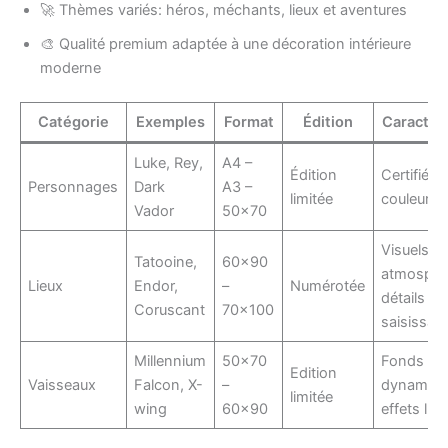
🚀 Thèmes variés: héros, méchants, lieux et aventures
🎨 Qualité premium adaptée à une décoration intérieure
moderne
Catégorie
Exemples
Format
Édition
Caractér
Luke, Rey,
A4 –
Édition
Certifiée,
Personnages
Dark
A3 –
limitée
couleurs 
Vador
50×70
Visuels
Tatooine,
60×90
atmosphé
Lieux
Endor,
–
Numérotée
détails
Coruscant
70×100
saisissan
Millennium
50×70
Fonds
Edition
Vaisseaux
Falcon, X-
–
dynamiqu
limitée
wing
60×90
effets lu